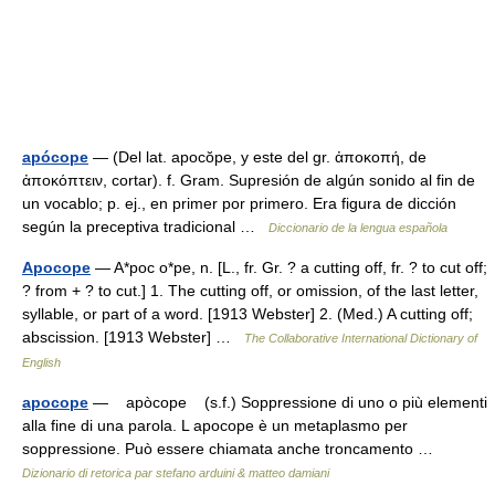
apócope
— (Del lat. apocŏpe, y este del gr. ἀποκοπή, de
ἀποκόπτειν, cortar). f. Gram. Supresión de algún sonido al fin de
un vocablo; p. ej., en primer por primero. Era figura de dicción
según la preceptiva tradicional …
Diccionario de la lengua española
Apocope
— A*poc o*pe, n. [L., fr. Gr. ? a cutting off, fr. ? to cut off;
? from + ? to cut.] 1. The cutting off, or omission, of the last letter,
syllable, or part of a word. [1913 Webster] 2. (Med.) A cutting off;
abscission. [1913 Webster] …
The Collaborative International Dictionary of
English
apocope
— apòcope (s.f.) Soppressione di uno o più elementi
alla fine di una parola. L a­pocope è un metaplasmo per
soppressione. Può essere chiamata anche troncamento …
Dizionario di retorica par stefano arduini & matteo damiani