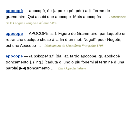
apocopé
— apocopé, ée (a po ko pé, pée) adj. Terme de
grammaire. Qui a subi une apocope. Mots apocopés …
Dictionnaire
de la Langue Française d'Émile Littré
apocope
— APOCOPE. s. f. Figure de Grammaire, par laquelle on
retranche quelque chose à la fin d un mot. Negotî, pour Negotii,
est une Apocope …
Dictionnaire de l'Académie Française 1798
apocope
— /a pɔkope/ s.f. [dal lat. tardo apocŏpe, gr. apokopḗ
troncamento ]. (ling.) [caduta di uno o più fonemi al termine d una
parola] ▶◀ troncamento …
Enciclopedia Italiana