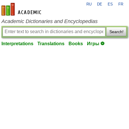
RU
DE
ES
FR
en-academic.com
Academic Dictionaries and Encyclopedias
Search!
Interpretations
Translations
Books
Игры ⚽