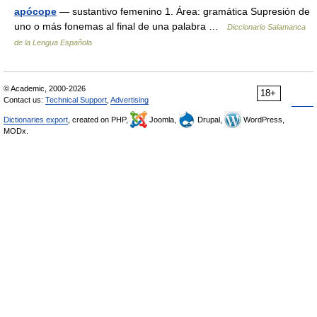
apócope
— sustantivo femenino 1. Área: gramática Supresión de
uno o más fonemas al final de una palabra …
Diccionario Salamanca
de la Lengua Española
© Academic, 2000-2026
18+
Contact us:
Technical Support
,
Advertising
Dictionaries export
, created on PHP,
Joomla,
Drupal,
WordPress,
MODx.