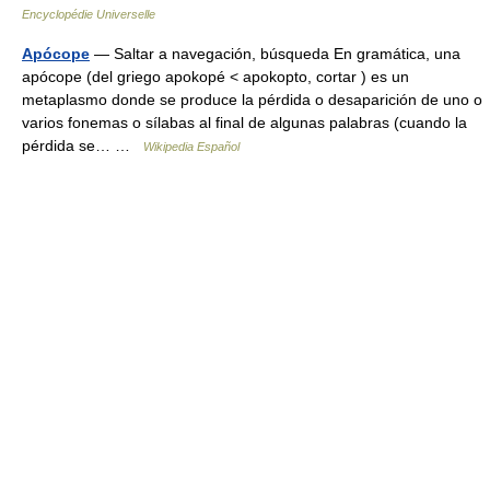
Encyclopédie Universelle
Apócope
— Saltar a navegación, búsqueda En gramática, una
apócope (del griego apokopé < apokopto, cortar ) es un
metaplasmo donde se produce la pérdida o desaparición de uno o
varios fonemas o sílabas al final de algunas palabras (cuando la
pérdida se… …
Wikipedia Español