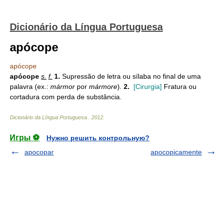
Dicionário da Língua Portuguesa
apócope
apócope
apócope
s.
f.
1.
Supressão de letra ou sílaba no final de uma
palavra (ex.:
mármor
por
mármore
).
2.
[Cirurgia]
Fratura ou
cortadura com perda de substância.
Dicionário da Língua Portuguesa
.
2012
.
Игры ⚽
Нужно решить контрольную?
apocopar
apocopicamente