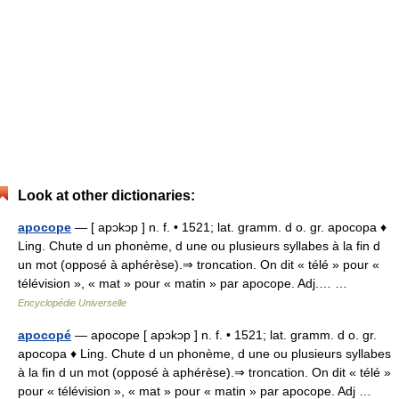
Look at other dictionaries:
apocope
— [ apɔkɔp ] n. f. • 1521; lat. gramm. d o. gr. apocopa ♦
Ling. Chute d un phonème, d une ou plusieurs syllabes à la fin d
un mot (opposé à aphérèse).⇒ troncation. On dit « télé » pour «
télévision », « mat » pour « matin » par apocope. Adj.… …
Encyclopédie Universelle
apocopé
— apocope [ apɔkɔp ] n. f. • 1521; lat. gramm. d o. gr.
apocopa ♦ Ling. Chute d un phonème, d une ou plusieurs syllabes
à la fin d un mot (opposé à aphérèse).⇒ troncation. On dit « télé »
pour « télévision », « mat » pour « matin » par apocope. Adj …